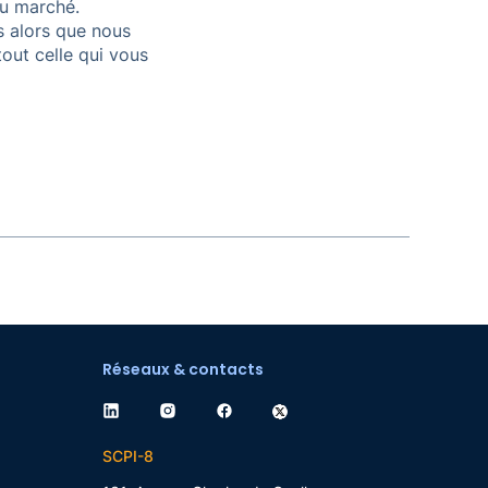
du marché.
s alors que nous
ut celle qui vous
Réseaux & contacts
SCPI-8