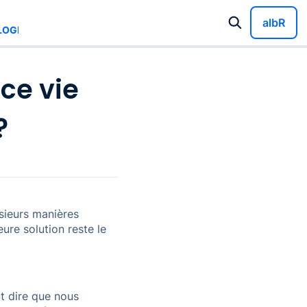
albR
OGER DE LA SCPI ?
ce vie
?
sieurs manières
ure solution reste le
ut dire que nous