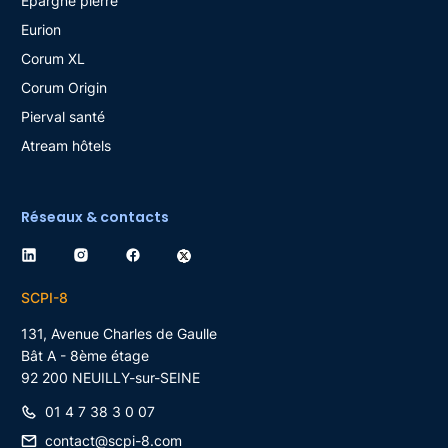
Epargne pierre
Eurion
Corum XL
Corum Origin
Pierval santé
Atream hôtels
Réseaux & contacts
SCPI-8
131, Avenue Charles de Gaulle
Bât A - 8ème étage
92 200
NEUILLY-sur-SEINE
01 4 7 38 3 0 07
contact@scpi-8.com