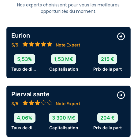
Nos experts choisissent pour vous les meilleures
opportunités du moment.
Eurion
5/5
Note Expert
5,53%
1,53 M€
215 €
Taux de distribution
Capitalisation
Prix de la part
Pierval sante
3/5
Note Expert
4,06%
3 300 M€
204 €
Taux de distribution
Capitalisation
Prix de la part