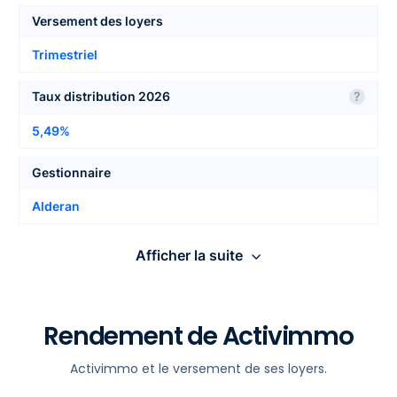
Versement des loyers
Trimestriel
Taux distribution 2026
?
5,49%
Gestionnaire
Alderan
Nombre de locataires
Afficher la suite
373
Report à nouveau
?
Rendement de Activimmo
Les infos détaillées de
N.C.
Activimmo
Activimmo et le versement de ses loyers.