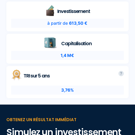
Investissement
à partir de
613,50 €
Capitalisation
1,4 M€
?
TRI sur 5 ans
3,76%
OBTENEZ UN RÉSULTAT IMMÉDIAT
Simulez un investissement