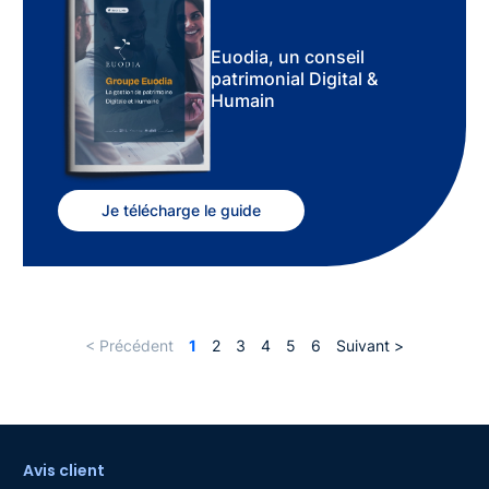
Euodia, un conseil
patrimonial Digital &
Humain
Je télécharge le guide
< Précédent
1
2
3
4
5
6
Suivant >
Avis client