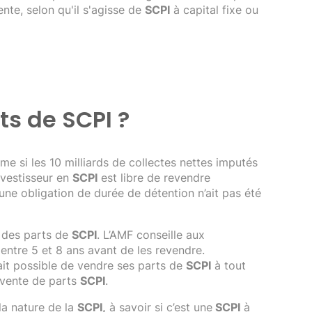
ente, selon qu'il s'agisse de
SCPI
à capital fixe ou
s de SCPI ?
me si les 10 milliards de collectes nettes imputés
nvestisseur en
SCPI
est libre de revendre
une obligation de durée de détention n’ait pas été
 des parts de
SCPI
. L’AMF conseille aux
ntre 5 et 8 ans avant de les revendre.
fait possible de vendre ses parts de
SCPI
à tout
revente de parts
SCPI
.
la nature de la
SCPI,
à savoir si c’est une
SCPI
à