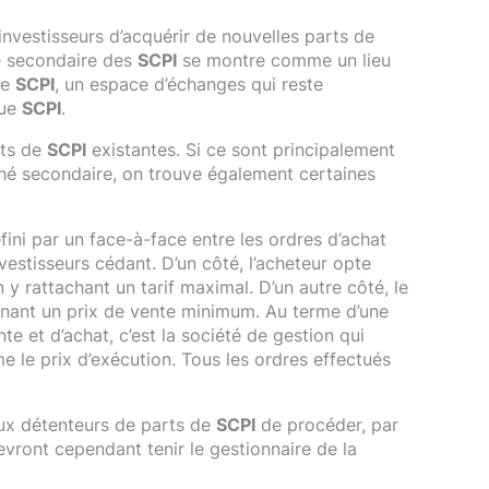
nvestisseurs d’acquérir de nouvelles parts de
hé secondaire des
SCPI
se montre comme un lieu
de
SCPI
, un espace d’échanges qui reste
que
SCPI
.
rts de
SCPI
existantes. Si ce sont principalement
hé secondaire, on trouve également certaines
ini par un face-à-face entre les ordres d’achat
estisseurs cédant. D’un côté, l’acheteur opte
n y rattachant un tarif maximal. D’un autre côté, le
nant un prix de vente minimum. Au terme d’une
e et d’achat, c’est la société de gestion qui
e le prix d’exécution. Tous les ordres effectués
aux détenteurs de parts de
SCPI
de procéder, par
devront cependant tenir le gestionnaire de la