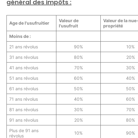
général des impôts :
Valeur de
Valeur de la nue
Age de l'usufruitier
l'usufruit
propriété
Moins de :
21 ans révolus
90%
10%
31 ans révolus
80%
20%
41 ans révolus
70%
30%
51 ans révolus
60%
40%
61 ans révolus
50%
50%
71 ans révolus
40%
60%
81 ans révolus
30%
70%
91 ans révolus
20%
80%
Plus de 91 ans
10%
90%
révolus