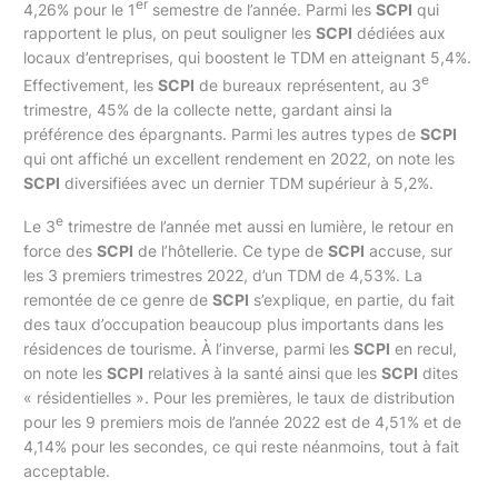
er
4,26% pour le 1
semestre de l’année. Parmi les
SCPI
qui
rapportent le plus, on peut souligner les
SCPI
dédiées aux
locaux d’entreprises, qui boostent le TDM en atteignant 5,4%.
e
Effectivement, les
SCPI
de bureaux représentent, au 3
trimestre, 45% de la collecte nette, gardant ainsi la
préférence des épargnants. Parmi les autres types de
SCPI
qui ont affiché un excellent rendement en 2022, on note les
SCPI
diversifiées avec un dernier TDM supérieur à 5,2%.
e
Le 3
trimestre de l’année met aussi en lumière, le retour en
force des
SCPI
de l’hôtellerie. Ce type de
SCPI
accuse, sur
les 3 premiers trimestres 2022, d’un TDM de 4,53%. La
remontée de ce genre de
SCPI
s’explique, en partie, du fait
des taux d’occupation beaucoup plus importants dans les
résidences de tourisme. À l’inverse, parmi les
SCPI
en recul,
on note les
SCPI
relatives à la santé ainsi que les
SCPI
dites
« résidentielles ». Pour les premières, le taux de distribution
pour les 9 premiers mois de l’année 2022 est de 4,51% et de
4,14% pour les secondes, ce qui reste néanmoins, tout à fait
acceptable.