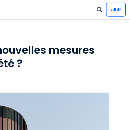
albR
ÉTÉ ?
s nouvelles mesures
été ?