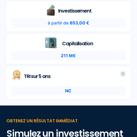
Investissement
à partir de
853,00 €
Capitalisation
211 M€
?
TRI sur 5 ans
NC
OBTENEZ UN RÉSULTAT IMMÉDIAT
Simulez un investissement