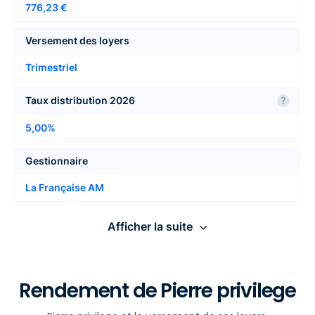
776,23 €
Versement des loyers
Trimestriel
Taux distribution 2026
?
5,00%
Gestionnaire
La Française AM
Nombre de locataires
Afficher la suite
95
Report à nouveau
?
Rendement de Pierre privilege
Les infos détaillées de Pierre
N.C.