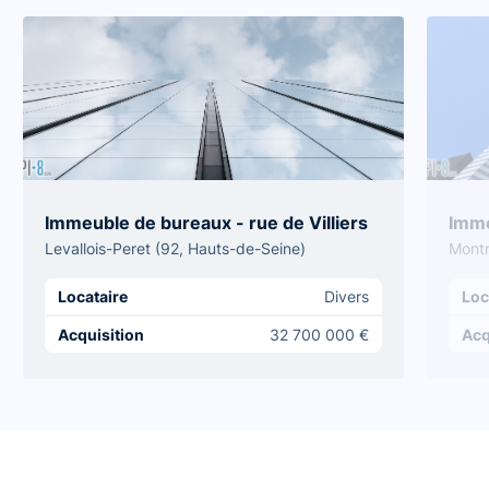
Immeuble de bureaux - rue de Villiers
Imme
Levallois-Peret (92, Hauts-de-Seine)
Montr
Locataire
Divers
Loc
Acquisition
32 700 000 €
Acq