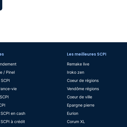
es
Les meilleures SCPI
endement
Remake live
e / Pinel
Iroko zen
 SCPI
Coeur de régions
rance-vie
Vendôme régions
 SCPI
Coeur de ville
CPI
Epargne pierre
n SCPI en cash
Eurion
 SCPI à crédit
Corum XL