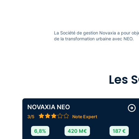
La Société de gestion Novaxia a pour objec
de la transformation urbaine avec NEO.
Les 
NOVAXIA NEO
3/5
Note Expert
6,8%
420 M€
187 €