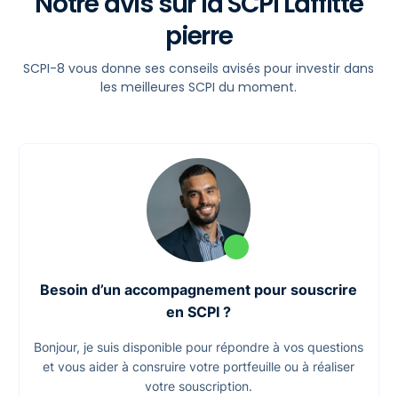
Notre avis sur la SCPI Laffitte
pierre
Document d'information clé (DIC)
Bulletin annuel - 2014
Bulletin annuel - 2013
Bulletin annuel - 2011
Bulletin annuel - 2012
Bulletin annuel - 2015
Bulletin annuel - 2016
Bulletin annuel - 2020
Bulletin annuel - 2018
Bulletin annuel - 2019
Bulletin annuel - 2021
Bulletin annuel - 2017
Bulletin trimestriel - 2024
Bulletin trimestriel - 2024
Bulletin trimestriel - 2024
Bulletin trimestriel - 2024
Bulletin trimestriel - 2025
Document d'information clé (DIC)
Rapport annuel
Rapport annuel
Rapport annuel
Rapport annuel
Rapport annuel
Rapport annuel
Rapport annuel
Rapport annuel
Rapport annuel
Rapport annuel
Rapport annuel
Bulletin trimestriel
Bulletin trimestriel
Bulletin trimestriel
Bulletin trimestriel
Bulletin trimestriel
SCPI-8 vous donne ses conseils avisés pour investir dans
les meilleures SCPI du moment.
Besoin d’un accompagnement pour souscrire
en SCPI ?
Bonjour, je suis disponible pour répondre à vos questions
et vous aider à consruire votre portfeuille ou à réaliser
votre souscription.