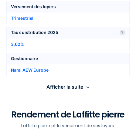
Versement des loyers
Trimestriel
Taux distribution 2025
?
3,62%
Gestionnaire
Nami AEW Europe
Nombre de locataires
Afficher la suite
503
Report à nouveau
?
Les infos détaillées de Laffitte
Rendement de Laffitte pierre
2,00€
pierre
Laffitte pierre et le versement de ses loyers.