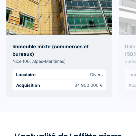
Immeuble mixte (commerces et
Gale
bureaux)
(50
Nice (06, Alpes-Maritimes)
Sures
Locataire
Divers
Loc
Acquisition
34 900 000 €
Acq