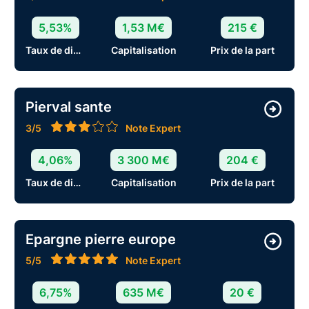
5,53%
1,53 M€
215 €
Taux de distribution
Capitalisation
Prix de la part
Pierval sante
3/5
Note Expert
4,06%
3 300 M€
204 €
Taux de distribution
Capitalisation
Prix de la part
Epargne pierre europe
5/5
Note Expert
6,75%
635 M€
20 €