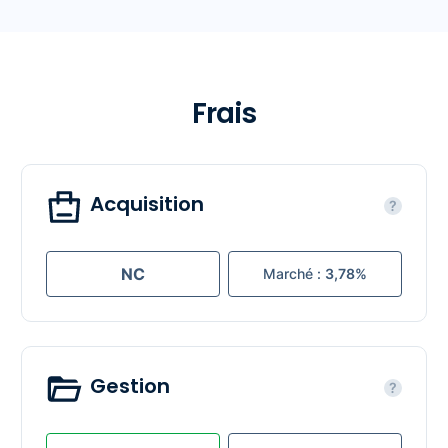
Frais
Acquisition
?
NC
Marché :
3,78%
Gestion
?