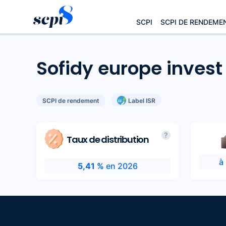
SCPI
SCPI DE RENDEME
Sofidy europe invest
SCPI de rendement
Label ISR
?
Taux de distribution
à
5,41 %
en 2026