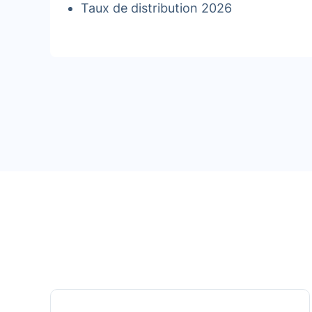
Taux de distribution 2026
Âge de l’usufruitier
Moins de 20 ans révolus
De 21 à 30 ans
De 31 à 40 ans
De 41 à 50 ans
De 51 à 60 ans
De 61 à 70 ans
De 71 à 80 ans