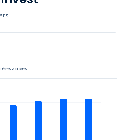
collaborateurs.
ers.
235,00 €
2 350,00 €
nières années
?
3 mois
2021
5,20 %
4,71 %
5,41 %
5,41 %
?
95,59 %
?
414 M€