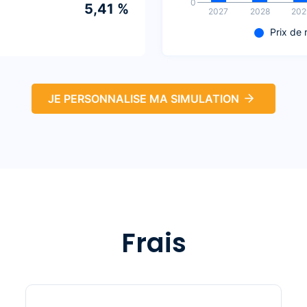
0
5,41 %
2027
2028
202
Prix de 
Usufruit
90 %
JE PERSONNALISE MA SIMULATION
80 %
70 %
60 %
50 %
Frais
40 %
30 %