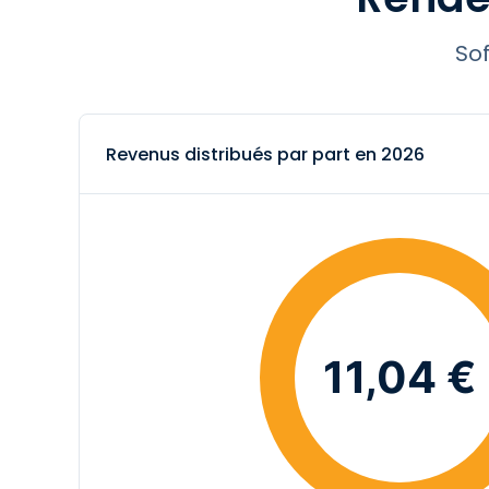
Ces informatio
Sof
Valeur de retrait
?
Revenus distribués par part en 2026
Versement des loyers
Taux distribution 2026
?
Gestionnaire
11,04 €
Nombre de locataires
Report à nouveau
?