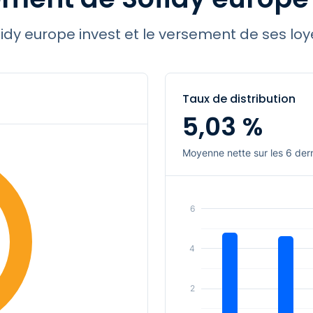
ns sont mises à jour chaque année par nos 
idy europe invest et le versement de ses loy
213,82 €
Prix de souscription
Taux de distribution
5,03 %
Trimestriel
Min. de souscription
Moyenne nette sur les 6 der
5,41%
Délai de carence
Sofidy
Année de création
6
4,80 %
4,65 %
52
TOF
4
N.C.
Capitalisation 2026
2