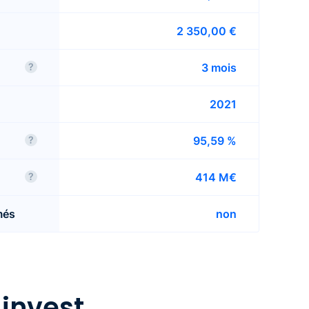
2 350,00 €
?
3 mois
2021
?
95,59 %
?
414 M€
més
non
rope invest
invest