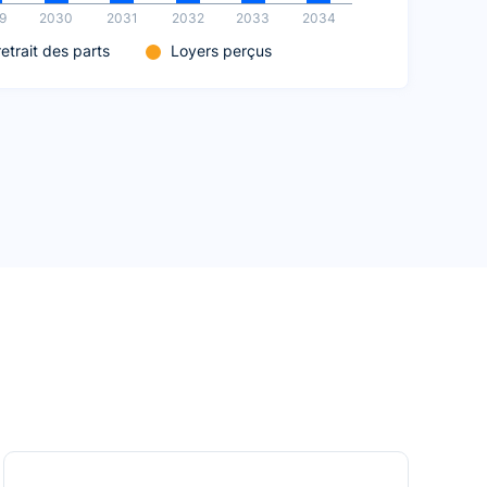
9
2030
2031
2032
2033
2034
retrait des parts
Loyers perçus
Nue-propriété
10 %
20 %
30 %
40 %
50 %
60 %
70 %