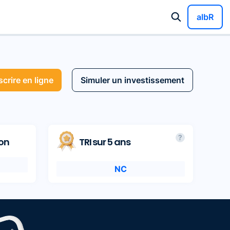
albR
crire en ligne
Simuler un investissement
?
ion
TRI sur 5 ans
NC