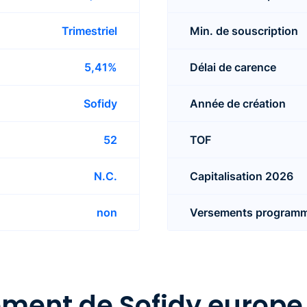
Trimestriel
Min. de souscription
5,41%
Délai de carence
Sofidy
Année de création
52
TOF
N.C.
Capitalisation 2026
non
Versements program
détaillées de Sofidy eu
ment de Sofidy europe 