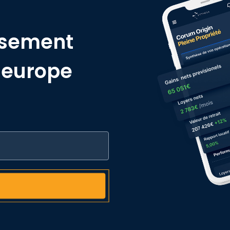
ssement
y europe